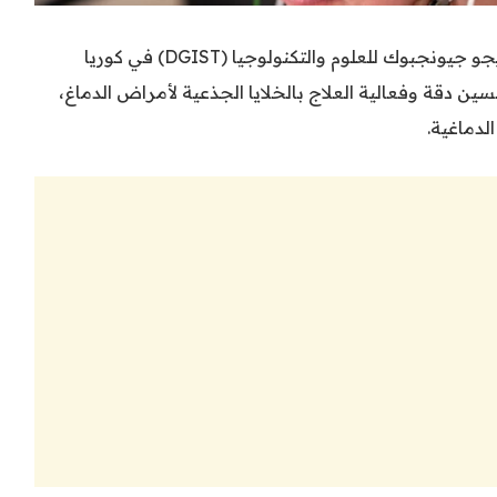
في دراسة نُشرت قدم باحثون من معهد دايجو جيونجبوك للعلوم والتكنولوجيا (DGIST) في كوريا
ين دقة وفعالية العلاج بالخلايا الجذعية لأمراض الدماغ،
دماغية.