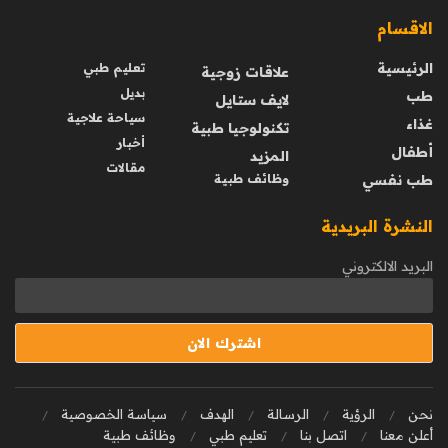
الاقسام
الرئيسية
تعليم طبي
علاقات زوجية
بديل
طب
لايف ستايل
سياحة علاجية
غذاء
تكنولوجيا طبية
أخبار
أطفال
المزيد
مقالات
طب نفسي
وظائف طبية
النشرة البريدية
البريد الالكتروني
نحن
الرؤية
الرسالة
الهدف
سياسة الخصوصية
أعلن معنا
اتصل بنا
تعليم طبي
وظائف طبية