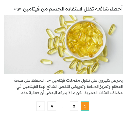
أخطاء شائعة تقلل استفادة الجسم من فيتامين «د»
يحرص كثيرون على تناول مكملات فيتامين «د» للحفاظ على صحة
العظام وتعزيز المناعة وتعويض النقص الشائع لهذا الفيتامين في
مختلف الفئات العمرية. لكن ما لا يدركه البعض أن فعالية هذه...
4
…
2
1