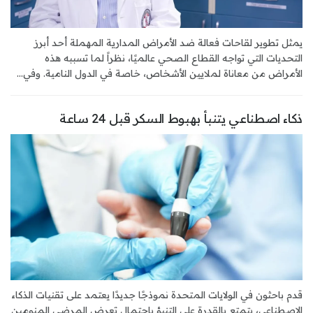
يمثل تطوير لقاحات فعالة ضد الأمراض المدارية المهملة أحد أبرز
التحديات التي تواجه القطاع الصحي عالميًا، نظراً لما تسببه هذه
الأمراض من معاناة لملايين الأشخاص، خاصة في الدول النامية. وفي...
ذكاء اصطناعي يتنبأ بهبوط السكر قبل 24 ساعة
قدم باحثون في الولايات المتحدة نموذجًا جديدًا يعتمد على تقنيات الذكاء
الاصطناعي، يتمتع بالقدرة على التنبؤ باحتمال تعرض المرضى المنومين