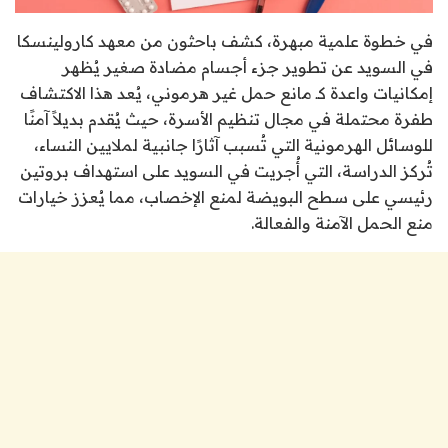
في خطوة علمية مبهرة، كشف باحثون من معهد كارولينسكا
في السويد عن تطوير جزء أجسام مضادة صغير يُظهر
إمكانيات واعدة كـ مانع حمل غير هرموني، يُعد هذا الاكتشاف
طفرة محتملة في مجال تنظيم الأسرة، حيث يُقدم بديلاً آمنًا
للوسائل الهرمونية التي تُسبب آثارًا جانبية لملايين النساء،
تُركز الدراسة، التي أُجريت في السويد على استهداف بروتين
رئيسي على سطح البويضة لمنع الإخصاب، مما يُعزز خيارات
منع الحمل الآمنة والفعالة.