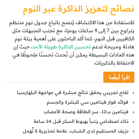
نصائح لتعزيز الذاكرة عبر النوم
للاستفادة من هذا الاكتشاف يُنصح باتباع جدول نوم منتظم
يتراوح بين 7 إلى 9 ساعات يوميًا، مع تجنب المنبهات مثل
الكافيين قبل النوم، كما أكد الباحثون على أهمية بيئة نوم
هادئة ومريحة لدعم
تحسين الذاكرة طويلة الأمد
، حيث إن
هذه العادات البسيطة يمكن أن تُحدث تحسنًا ملحوظًا في
الاحتفاظ بالذكريات.
اقرأ
أيضًا
لقاح تجريبي يحقق نتائج مبشرة في مواجهة البلهارسيا
فوائد فوار فيتامين سي للبشرة والجسم
فيتامين ب12.. سر الطاقة وصحة الأعصاب
ذكاء اصطناعي يتنبأ بهبوط السكر قبل 24 ساعة
نزيف المستقيم لدى الشباب.. علامة تحذيرية لا تُهمل