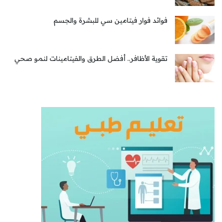
فوائد فوار فيتامين سي للبشرة والجسم
تقوية الأظافر.. أفضل الطرق والفيتامينات لنمو صحي