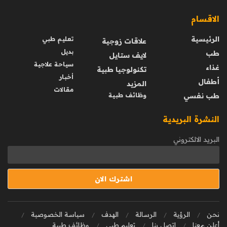
الاقسام
الرئيسية
تعليم طبي
علاقات زوجية
بديل
طب
لايف ستايل
سياحة علاجية
غذاء
تكنولوجيا طبية
أخبار
أطفال
المزيد
مقالات
طب نفسي
وظائف طبية
النشرة البريدية
البريد الالكتروني
نحن
الرؤية
الرسالة
الهدف
سياسة الخصوصية
أعلن معنا
اتصل بنا
تعليم طبي
وظائف طبية