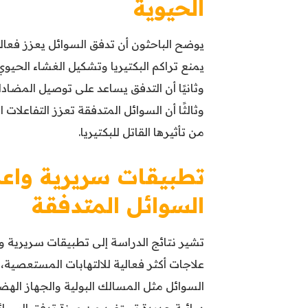
الحيوية
يوضح الباحثون أن تدفق السوائل يعزز فعالية
يمنع تراكم البكتيريا وتشكيل الغشاء الحيوي (biofilm) الذي يحمي البكتيريا
وثانيًا أن التدفق يساعد على توصيل المضادات
وثالثًا أن السوائل المتدفقة تعزز التفاعلات 
من تأثيرها القاتل للبكتيريا.
تطبيقات سريرية واعد
السوائل المتدفقة
تشير نتائج الدراسة إلى تطبيقات سريرية 
علاجات أكثر فعالية للالتهابات المستعصي
السوائل مثل المسالك البولية والجهاز ال
دوائية جديدة تستفيد من ميزة تدفق السوا