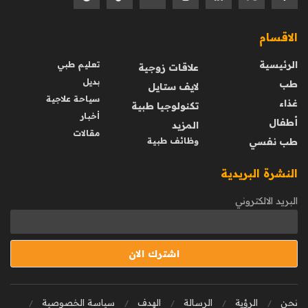
الاقسام
الرئيسية
تعليم طبي
علاقات زوجية
بديل
طب
لايف ستايل
سياحة علاجية
غذاء
تكنولوجيا طبية
أخبار
أطفال
المزيد
مقالات
طب نفسي
وظائف طبية
النشرة البريدية
البريد الالكتروني
نحن
الرؤية
الرسالة
الهدف
سياسة الخصوصية