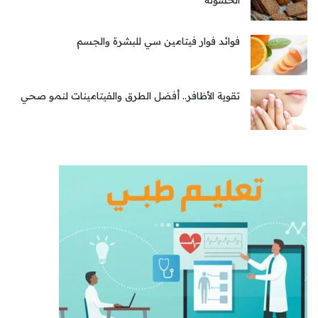
فوائد فوار فيتامين سي للبشرة والجسم
تقوية الأظافر.. أفضل الطرق والفيتامينات لنمو صحي