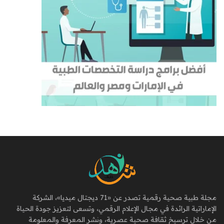
مجلة طبية صحية رقمية تصدر عن «71 ديجتال ميديا»، الشركة
الإماراتية الرائدة في مجال الإعلام الرقمي، وتسعى لتعزيز جودة الحياة
من خلال ترسيخ ثقافة صحية عصرية، ونشر المعرفة والمعلومة