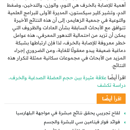
أهمية للإصابة بالخرف هي النوم، والوزن، والتدخين، وضغط
الدم، وتشير كلير سيكستون، المديرة الأولى للبرامج العلمية
والتوعية في جمعية الزهايمر، إلى أن هذه النتائج الأخيرة
تتوافق مع الأبحاث السابقة بشأن العادات والظروف التي
يمكن أن تزيد من احتمالية التدهور المعرفي، هذه عوامل
خطر معروفة للإصابة بالخرف، لذا فإن ارتباطها بشبكة
دماغية ضعيفة يبدو معقولًا للغاية، ومن الضروري إجراء
المزيد من الأبحاث في مجموعات سكانية ممثلة لتكرار هذه
النتائج.
اقرأ أيضًا
علاقة مثيرة بين حجم العضلة الصدغية والخرف..
دراسة تكشف
اقرأ
أيضًا
لقاح تجريبي يحقق نتائج مبشرة في مواجهة البلهارسيا
فوائد فوار فيتامين سي للبشرة والجسم