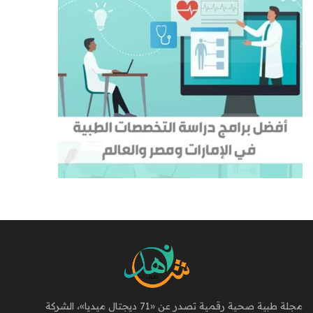
مجلة طبية صحية رقمية تصدر عن «71 ديجتال ميديا»، الشركة