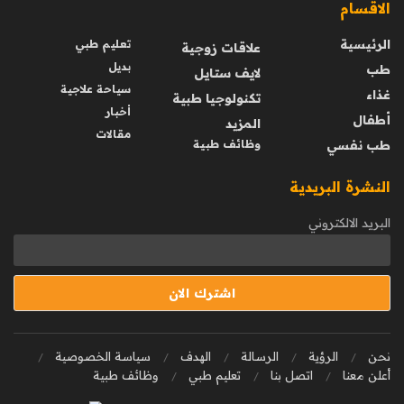
الاقسام
الرئيسية
تعليم طبي
علاقات زوجية
بديل
طب
لايف ستايل
سياحة علاجية
غذاء
تكنولوجيا طبية
أخبار
أطفال
المزيد
مقالات
طب نفسي
وظائف طبية
النشرة البريدية
البريد الالكتروني
نحن
الرؤية
الرسالة
الهدف
سياسة الخصوصية
أعلن معنا
اتصل بنا
تعليم طبي
وظائف طبية