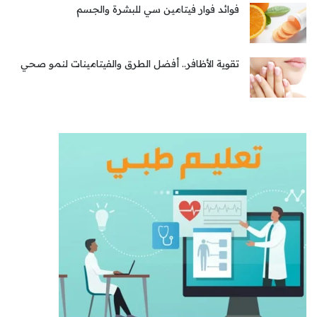
فوائد فوار فيتامين سي للبشرة والجسم
تقوية الأظافر.. أفضل الطرق والفيتامينات لنمو صحي