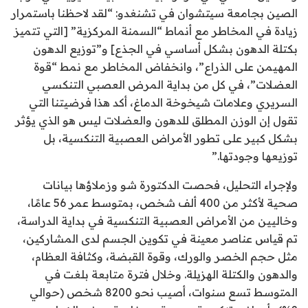
الصين بجامعة سيتشوان في تشنغدو: “لقد لاحظنا باستمرار
زيادة في المخاطر مع أنماط “السمنة المركزية” [التي تتميز
بكتلة الدهون بشكل أساسي في الجذع] و”توزيع الدهون
المهيمن على الذراع”، وانخفاض المخاطر مع نمط “قوة
العضلات”، في كل من بداية المرض العصبي التنكسي
السريري وعلامات شيخوخة الدماغ، أكد هذا فرضيتنا التي
تقول إن الوزن المطلق للدهون والعضلات ليس هو الذي يؤثر
بشكل كبير على تطور الأمراض العصبية التنكسية، بل
توزيعها وجودتها.”
ولإجراء التحليل، فحصت الدكتورة شو وزملاؤها بيانات
صحية لأكثر من 400 ألف شخص، بمتوسط عمر 56 عامًا،
وخاليين من الأمراض العصبية التنكسية في بداية الدراسة،
تم قياس عناصر معينة في تكوين الجسم لدى المشاركين،
مثل حجم الخصر والورك، وقوة القبضة، وكثافة العظام،
والدهون والكتلة الهزيلة. وخلال فترة متابعة بلغت في
المتوسط تسع سنوات، أصيب نحو 8200 شخص (حوالي