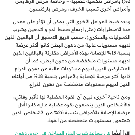
2%) بأمراض تنكسية عصبية – وخاصة مرض الزهايمر،
وأمراض أخرى تسبب الخرف، ومرض باركنسون.
وبعد ضبط العوامل الأخرى التي يمكن أن تؤثر على معدل
هذه الاضطرابات (مثل ارتفاع ضغط الدم والتدخين وشرب
الكحوليات والسكري)، حسب فريق التحقيق أن البالغين الذين
لديهم مستويات عالية من دهون البطن كانوا أكثر عرضة
بنسبة 13% للإصابة بهذه الأمراض مقارنة بالبالغين الذين
لديهم مستويات منخفضة من دهون البطن، كما أن
المشاركين الذين لديهم مستويات عالية من دهون الذراع
كانوا أكثر عرضة للإصابة بالأمراض بنسبة 18% من أولئك
الذين لديهم مستويات منخفضة من دهون الذراع.
ومن ناحية أخرى، تبين أن القوة العضلية لها تأثير وقائي،
فالأشخاص الذين يتمتعون بقوة عضلية عالية كانوا أقل
عرضة للإصابة بالأمراض بنسبة 26% من الأشخاص الذين
يتمتعون بمستويات منخفضة من القوة.
اقرأ أيضًا
هل يساعد شرب الماء الساخن في حرق دهون