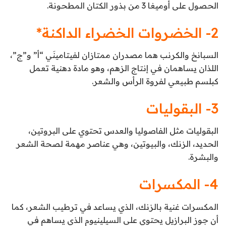
الحصول على أوميغا 3 من بذور الكتان المطحونة.
2- الخضروات الخضراء الداكنة*
السبانخ والكرنب هما مصدران ممتازان لفيتامينَي “أ” و”ج”،
اللذان يساهمان في إنتاج الزهم، وهو مادة دهنية تعمل
كبلسم طبيعي لفروة الرأس والشعر.
3- البقوليات
البقوليات مثل الفاصوليا والعدس تحتوي على البروتين،
الحديد، الزنك، والبيوتين، وهي عناصر مهمة لصحة الشعر
والبشرة.
4- المكسرات
المكسرات غنية بالزنك، الذي يساعد في ترطيب الشعر، كما
أن جوز البرازيل يحتوي على السيلينيوم الذي يساهم في