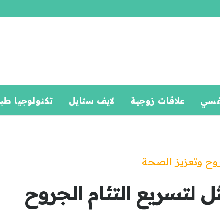
فسي
علاقات زوجية
لايف ستايل
تكنولوجيا طب
روح وتعزيز الصحة
ل لتسريع التئام الجروح