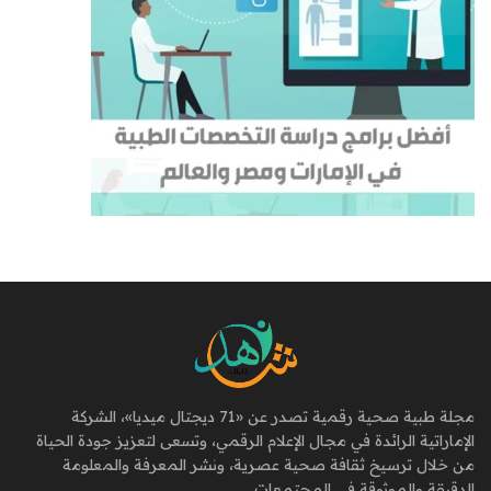
مجلة طبية صحية رقمية تصدر عن «71 ديجتال ميديا»، الشركة
الإماراتية الرائدة في مجال الإعلام الرقمي، وتسعى لتعزيز جودة الحياة
من خلال ترسيخ ثقافة صحية عصرية، ونشر المعرفة والمعلومة
الدقيقة والموثوقة في المجتمعات.