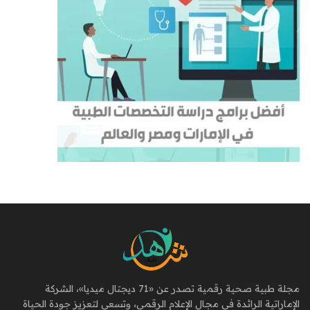
مجلة طبية صحية رقمية تصدر عن «71 ديجتال ميديا»، الشركة
الإماراتية الرائدة في مجال الإعلام الرقمي، وتسعى لتعزيز جودة الحياة