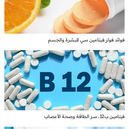
فوائد فوار فيتامين سي للبشرة والجسم
فيتامين ب12.. سر الطاقة وصحة الأعصاب