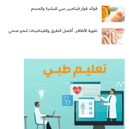
فوائد فوار فيتامين سي للبشرة والجسم
تقوية الأظافر.. أفضل الطرق والفيتامينات لنمو صحي