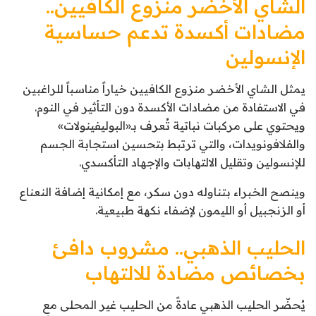
الشاي الأخضر منزوع الكافيين..
مضادات أكسدة تدعم حساسية
الإنسولين
يمثل الشاي الأخضر منزوع الكافيين خياراً مناسباً للراغبين
في الاستفادة من مضادات الأكسدة دون التأثير في النوم.
ويحتوي على مركبات نباتية تُعرف بـ«البوليفينولات»
والفلافونويدات، والتي ترتبط بتحسين استجابة الجسم
للإنسولين وتقليل الالتهابات والإجهاد التأكسدي.
وينصح الخبراء بتناوله دون سكر، مع إمكانية إضافة النعناع
أو الزنجبيل أو الليمون لإضفاء نكهة طبيعية.
الحليب الذهبي.. مشروب دافئ
بخصائص مضادة للالتهاب
يُحضّر الحليب الذهبي عادةً من الحليب غير المحلى مع