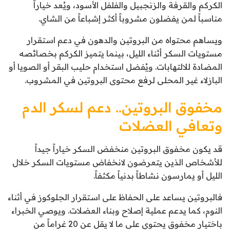
الكركم والقرفة والزنجبيل والفلفل الأسود، ويُعد خياراً
مناسباً لمن يفضلون مشروباً أكثر إشباعاً من الشاي.
ويساهم محتواه من البروتين والدهون في دعم استقرار
مستويات السكر أثناء الليل، بينما يتميز الكركم بخصائصه
المضادة للالتهابات. ويُفضل استخدام حليب البقر أو الصويا أو
البازلاء غير المحلى لرفع محتوى البروتين في المشروب.
مخفوق البروتين.. دعم لسكر الدم
وتعافي العضلات
قد يكون مخفوق البروتين منخفض السكر خياراً جيداً
للأشخاص الذين يتعرضون لانخفاض مستويات السكر خلال
الليل أو يمارسون نشاطاً بدنياً مكثفاً.
فالبروتين يساعد على الحفاظ على استقرار الجلوكوز في أثناء
النوم، كما يدعم عملية إصلاح وبناء العضلات. ويوصي الخبراء
باختيار مخفوق يحتوي على ما لا يقل عن 20 غراماً من