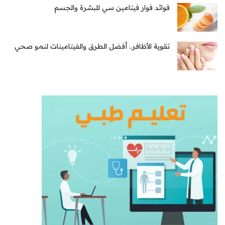
فوائد فوار فيتامين سي للبشرة والجسم
تقوية الأظافر.. أفضل الطرق والفيتامينات لنمو صحي