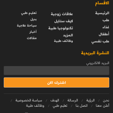
الاقسام
الرئيسية
تعليم طبي
علاقات زوجية
بديل
طب
لايف ستايل
سياحة علاجية
غذاء
تكنولوجيا طبية
أخبار
أطفال
المزيد
مقالات
طب نفسي
وظائف طبية
النشرة البريدية
البريد الالكتروني
نحن
الرؤية
الرسالة
الهدف
سياسة الخصوصية
أعلن معنا
اتصل بنا
تعليم طبي
وظائف طبية