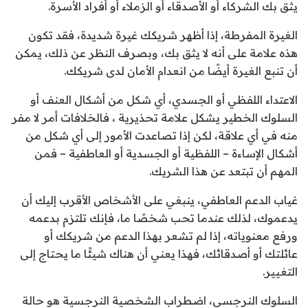
يثق بك الشركاء أو الأصدقاء أو الزملاء أو أفراد الأسرة.
الغيرة المفرطة، إذا أظهر شريكك غيرة شديدة، فقد تكون
هذه علامة على أنه لا يثق بك، وبصرف النظر عن ذلك، يمكن
أن تنبع الغيرة أيضًا من انعدام الأمان لدى شريكك.
الاعتداء اللفظي أو الجسدي، أي شكل من أشكال العنف أو
السلوك الخطير يشكل علامة تحذيرية ، فالخلافات أمر لا مفر
منه في أي علاقة، لكن إذا تصاعدت الأمور إلى أي شكل من
أشكال الإساءة – اللفظية أو الجسدية أو العاطفية – فمن
المهم أن تبتعد عن هذا الشريك.
غياب الدعم العاطفي، ينبغي على الأشخاص الأقرب إليك أن
يدعموك، لذلك عندما تحب شخصًا ما، فإنك تلتزم بدعمه
ورفع معنوياته، إذا لم تشعر بهذا الدعم من شريكك أو
عائلتك أو أصدقائك، فهذا يعني أن هناك شيئًا ما يحتاج إلى
التغيير.
السلوك النرجسي، اضطراب الشخصية النرجسية هو حالة