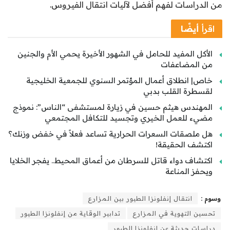
من الدراسات لفهم أفضل لآليات انتقال الفيروس.
اقرأ
أيضًا
الأكل المفيد للحامل في الشهور الأخيرة يحمي الأم والجنين
من المضاعفات
خاص| انطلاق أعمال المؤتمر السنوي للجمعية الخليجية
لقسطرة القلب بدبي
المهندس هيثم حسين في زيارة لمستشفى “الناس”: نموذج
مضيء للعمل الخيري وتجسيد للتكافل المجتمعي
هل ملصقات السعرات الحرارية تساعد فعلاً في خفض وزنك؟
اكتشف الحقيقة!
اكتشاف دواء قاتل للسرطان من أعماق المحيط.. يفجر الخلايا
ويحفز المناعة
وسوم :
انتقال إنفلونزا الطيور بين المزارع
تحسين التهوية في المزارع
تدابير الوقاية من إنفلونزا الطيور
دراسات حديثة عن إنفلونزا الطيور