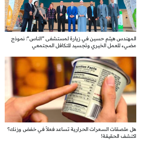
المهندس هيثم حسين في زيارة لمستشفى “الناس”: نموذج
مضيء للعمل الخيري وتجسيد للتكافل المجتمعي
هل ملصقات السعرات الحرارية تساعد فعلاً في خفض وزنك؟
اكتشف الحقيقة!