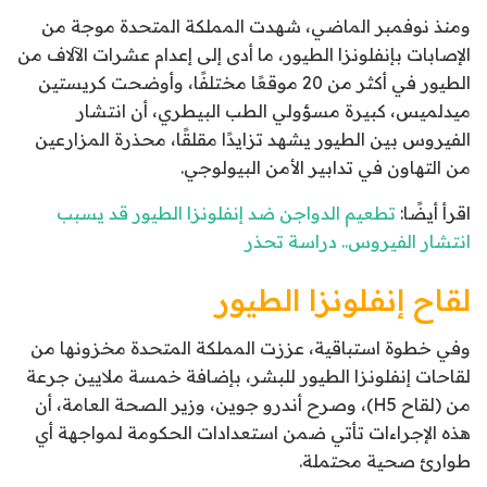
ومنذ نوفمبر الماضي، شهدت المملكة المتحدة موجة من
الإصابات بإنفلونزا الطيور، ما أدى إلى إعدام عشرات الآلاف من
الطيور في أكثر من 20 موقعًا مختلفًا، وأوضحت كريستين
ميدلميس، كبيرة مسؤولي الطب البيطري، أن انتشار
الفيروس بين الطيور يشهد تزايدًا مقلقًا، محذرة المزارعين
من التهاون في تدابير الأمن البيولوجي.
اقرأ أيضًا:
تطعيم الدواجن ضد إنفلونزا الطيور قد يسبب
انتشار الفيروس.. دراسة تحذر
لقاح إنفلونزا الطيور
وفي خطوة استباقية، عززت المملكة المتحدة مخزونها من
لقاحات إنفلونزا الطيور للبشر، بإضافة خمسة ملايين جرعة
من (لقاح H5)، وصرح أندرو جوين، وزير الصحة العامة، أن
هذه الإجراءات تأتي ضمن استعدادات الحكومة لمواجهة أي
طوارئ صحية محتملة.