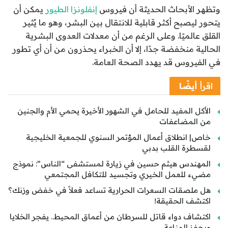
وتظهر الأبحاث الحديثة أن فيروس
إنفلونزا الطيور
يمكن أن
يتحور ليصبح أكثر قابلية للانتقال بين البشر، وهو ما يُثير
القلق عالميًا. وعلى الرغم من أن معدلات العدوى البشرية
الحالية منخفضة جدًا، إلا أن الخبراء يحذرون من أن أي تطور
في الفيروس قد يهدد الصحة العامة.
اقرأ
أيضًا
الأكل المفيد للحامل في الشهور الأخيرة يحمي الأم والجنين
من المضاعفات
خاص| انطلاق أعمال المؤتمر السنوي للجمعية الخليجية
لقسطرة القلب بدبي
المهندس هيثم حسين في زيارة لمستشفى “الناس”: نموذج
مضيء للعمل الخيري وتجسيد للتكافل المجتمعي
هل ملصقات السعرات الحرارية تساعد فعلاً في خفض وزنك؟
اكتشف الحقيقة!
اكتشاف دواء قاتل للسرطان من أعماق المحيط.. يفجر الخلايا
ويحفز المناعة