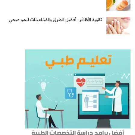
تقوية الأظافر.. أفضل الطرق والفيتامينات لنمو صحي