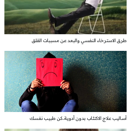
طرق الاسترخاء النفسي والبعد عن مسببات القلق
أساليب علاج الاكتئاب بدون أدوية..كن طبيب نفسك