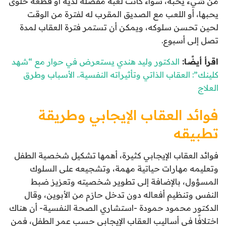
من شيء يحبه، سواء كانت لعبة مفضلة لديه أو قطعة حلوى
يحبها، أو اللعب مع الصديق المقرب له لفترة من الوقت
لحين تحسن سلوكه، ويمكن أن تستمر فترة العقاب لمدة
تصل إلى أسبوع.
اقرأ أيضًا:
الدكتور وليد هندي يستعرض في حوار مع “شهد
كلينك”: العقاب الذاتي وتأثيراته النفسية.. الأسباب وطرق
العلاج
فوائد العقاب الإيجابي وطريقة
تطبيقه
فوائد العقاب الإيجابي كثيرة، أهمها تشكيل شخصية الطفل
وتعليمه مهارات حياتية مهمة، وتشجيعه على السلوك
المسؤول، بالإضافة إلى تطوير شخصيته وتعزيز ضبط
النفس وتنظيم أفعاله دون تدخل حازم من الأبوين، وقال
الدكتور محمود حمودة -استشاري الصحة النفسية- أن هناك
اختلافًا في أساليب العقاب الإيجابي حسب عمر الطفل، فمن