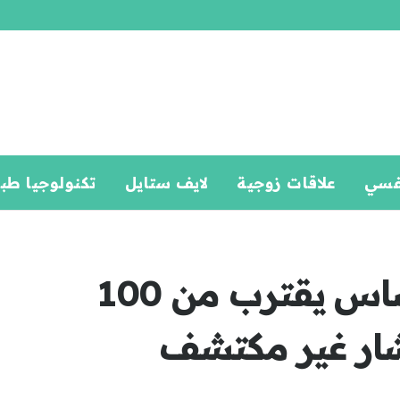
فسي
علاقات زوجية
لايف ستايل
تكنولوجيا طب
تفشي الحصبة في تكساس يقترب من 100
شار غير مكتشف