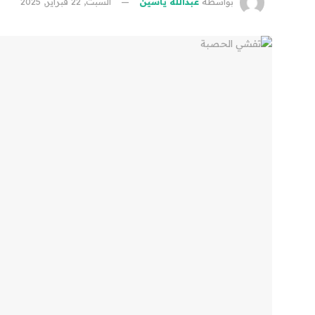
بواسطة
عبدالله ياسين
السبت, 22 فبراير, 2025