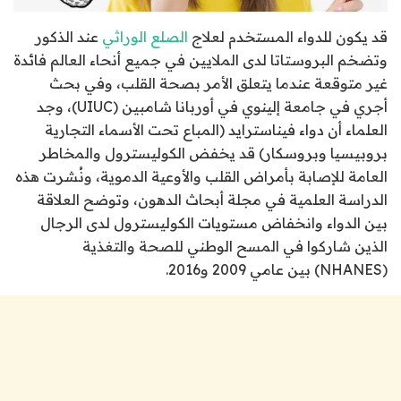
قد يكون للدواء المستخدم لعلاج
الصلع الوراثي
عند الذكور
وتضخم البروستاتا لدى الملايين في جميع أنحاء العالم فائدة
غير متوقعة عندما يتعلق الأمر بصحة القلب، وفي بحث
أجري في جامعة إلينوي في أوربانا شامبين (UIUC)، وجد
العلماء أن دواء فيناسترايد (المباع تحت الأسماء التجارية
بروبيسيا وبروسكار) قد يخفض الكوليسترول والمخاطر
العامة للإصابة بأمراض القلب والأوعية الدموية، ونُشرت هذه
الدراسة العلمية في مجلة أبحاث الدهون، وتوضح العلاقة
بين الدواء وانخفاض مستويات الكوليسترول لدى الرجال
الذين شاركوا في المسح الوطني للصحة والتغذية
(NHANES) بين عامي 2009 و2016.