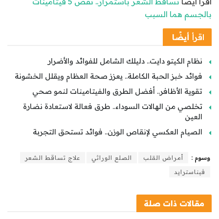
اقرأ أيضًا
تساقط الشعر باستمرار.. نقص 5 فيتامينات
بالجسم هما السبب
اقرأ
أيضًا
نظام الكيتو دايت.. دليلك الشامل للفوائد والأضرار
فوائد خبز الحبة الكاملة.. يعزز صحة العظام ويقلل الخشونة
تقوية الأظافر.. أفضل الطرق والفيتامينات لنمو صحي
تخلصي من الهالات السوداء.. طرق فعالة لاستعادة نضارة
العين
الصيام العكسي لإنقاص الوزن.. فوائد تستحق التجربة
وسوم :
أمراض القلب
الصلع الوراثي
علاج تساقط الشعر
فيناسترايد
مقالات
ذات صلة