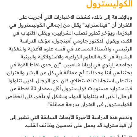
الكوليسترول
وبالإضافة إلى ذلك، كشفت الاختبارات التي أجريت على
الفئران أن “فيناسترايد” يقلل من إجمالي الكوليسترول في
البلازما، ويؤخر تطور تصلب الشرايين، ويقلل الالتهاب في
الكبد، ويقول الدكتور جاومي أمينجول، مؤلف الدراسة
الرئيسي، والأستاذ المساعد في قسم علوم الأغذية والتغذية
البشرية في كلية العلوم الزراعية والاستهلاكية والبيئية
بجامعة إلينوي في إربانا شامبين: “إن إحدى نقاط القوة في
بحثنا هي أننا وجدنا نتائج مماثلة في كل من البشر والفئران،
بناءً على استجابات الاستطلاع، كان لدى الرجال الذين تناولوا
فيناسترايد مستويات كوليسترول أقل بمقدار 30 نقطة من
الرجال الذين لم يتناولوا الدواء. وبشكل أو بآخر، كان انخفاض
الكوليسترول في الفئران بدرجة مماثلة”.
وتدعم هذه الدراسة الأخيرة الأبحاث السابقة التي تشير إلى
أن فيناسترايد قد يعمل على تحسين وظائف القلب.