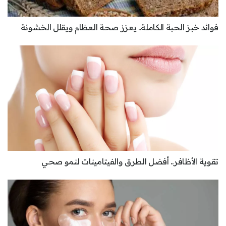
فوائد خبز الحبة الكاملة.. يعزز صحة العظام ويقلل الخشونة
تقوية الأظافر.. أفضل الطرق والفيتامينات لنمو صحي