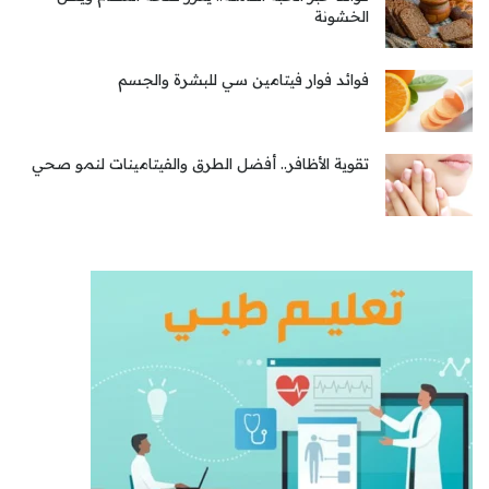
الخشونة
فوائد فوار فيتامين سي للبشرة والجسم
تقوية الأظافر.. أفضل الطرق والفيتامينات لنمو صحي