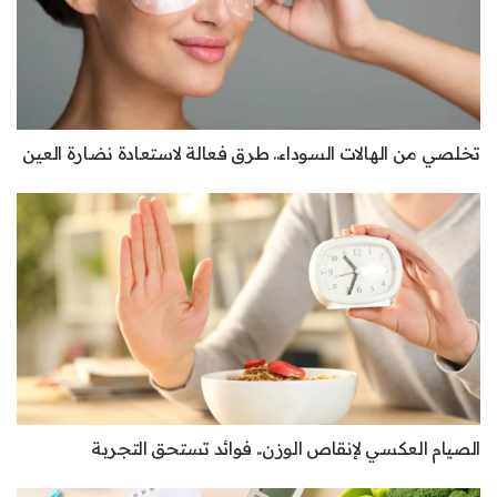
تخلصي من الهالات السوداء.. طرق فعالة لاستعادة نضارة العين
الصيام العكسي لإنقاص الوزن.. فوائد تستحق التجربة