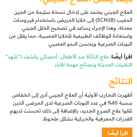
العلاج الجيني يعتمد على إدخال نسخة سليمة من الجين
المعيب (SCN1B) إلى خلايا المريض باستخدام فيروسات
معدلة، وهذا الإجراء يساعد في تصحيح الخلل الجيني
واستعادة الوظائف الطبيعية للخلايا العصبية، مما يقلل من
النوبات الصرعية ويحسن النمو العصبي.
اقرأ أيضًا:
علاج التأتأة عند الأطفال.. أخصائي يكشف لـ”شهد”
التقنيات الحديثة ونصائح مهمة للآباء
النتائج
أظهرت التجارب الأولية أن العلاج الجيني أدى إلى انخفاض
بنسبة 60% في عدد النوبات الصرعية لدى المرضى الذين
تلقوا علاج الصرع الجديد، بالإضافة إلى ذلك تحسنت لديهم
القدرات المعرفية والحركية بشكل ملحوظ.
اقرأ
أيضًا