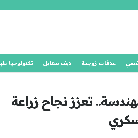
فسي
علاقات زوجية
لايف ستايل
تكنولوجيا طب
مهندسة.. تعزز نجاح زراعة
لسكري