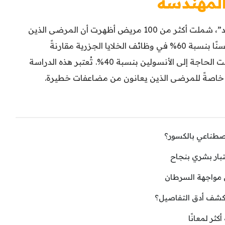
 المهندسة
والدراسة التي أجريت في جامعة “ستانفورد”، شملت أكثر من 100 مريض أظهرت أن المرضى الذين
تلقوا خلايا أوعية دموية مهندسة شهدوا تحسنًا بنسبة 60% في وظائف الخلايا الجزرية مقارنةً
الحاجة إلى الأنسولين بنسبة 40%.
تُعتبر هذه الدراسة
 خاصةً للمرضى الذين يعانون من مضاعفات خطيرة.
لاصطناعي بالكسور؟
تبار بشري بنجاح
ي مواجهة السرطان
كشف أدق التفاصيل؟
ثر لمعانًا