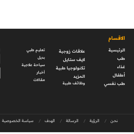
الاقسام
ا
الرئيسية
ا
تعليم طبي
علاقات زوجية
بديل
طب
لايف ستايل
سياحة علاجية
غذاء
تكنولوجيا طبية
أخبار
أطفال
المزيد
مقالات
طب نفسي
وظائف طبية
نحن
الرؤية
الرسالة
الهدف
سياسة الخصوصية