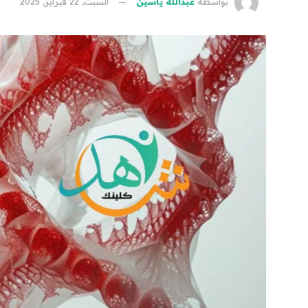
بواسطة
عبدالله ياسين
السبت, 22 فبراير, 2025