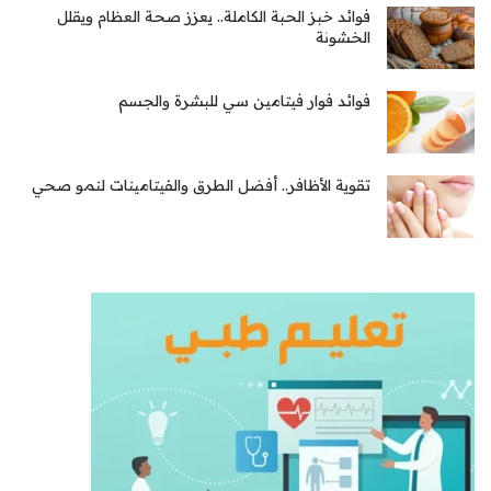
فوائد خبز الحبة الكاملة.. يعزز صحة العظام ويقلل
الخشونة
فوائد فوار فيتامين سي للبشرة والجسم
تقوية الأظافر.. أفضل الطرق والفيتامينات لنمو صحي