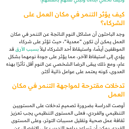
كيف يؤثر التنمر في مكان العمل على
الشركاء؟
وجد الباحثون أن مشاكل النوم الناتجة عن التنمر في مكان
العمل يمكن أن تكون “معدية”، حيث تؤثر على شركاء
الموظفين أيضًا، واستيقاظ أحد الشركاء ليلاً
بسبب الأرق
قد
يؤدي إلى استيقاظ الآخر، مما يؤثر على جودة نومهما بشكل
عام، ومع ذلك يبقى الرضا الشخصي عن النوم أقل تأثرًا بهذه
العدوى، كونه يعتمد على عوامل ذاتية أكثر.
تدخلات مقترحة لمواجهة التنمر في مكان
العمل
أوصت الدراسة بضرورة تصميم تدخلات على المستويين
التنظيمي والفردي، فعلى المستوى التنظيمي يجب تعزيز
ثقافة عمل صحية وتقليل مسببات التوتر، وعلى المستوى
الفردي يمكن أن تساعد برامج التدريب على الانفصال عن