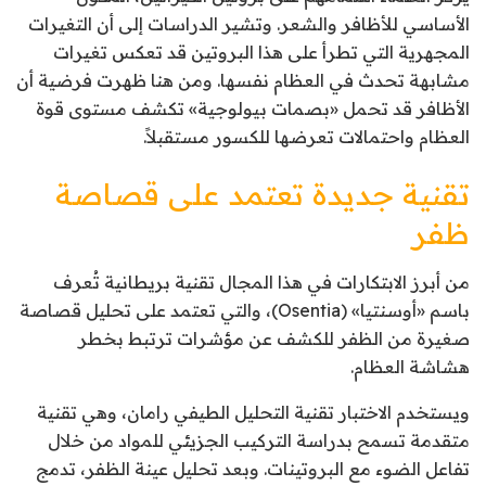
الأساسي للأظافر والشعر. وتشير الدراسات إلى أن التغيرات
المجهرية التي تطرأ على هذا البروتين قد تعكس تغيرات
مشابهة تحدث في العظام نفسها. ومن هنا ظهرت فرضية أن
الأظافر قد تحمل «بصمات بيولوجية» تكشف مستوى قوة
العظام واحتمالات تعرضها للكسور مستقبلاً.
تقنية جديدة تعتمد على قصاصة
ظفر
من أبرز الابتكارات في هذا المجال تقنية بريطانية تُعرف
باسم «أوسنتيا» (Osentia)، والتي تعتمد على تحليل قصاصة
صغيرة من الظفر للكشف عن مؤشرات ترتبط بخطر
هشاشة العظام.
ويستخدم الاختبار تقنية التحليل الطيفي رامان، وهي تقنية
متقدمة تسمح بدراسة التركيب الجزيئي للمواد من خلال
تفاعل الضوء مع البروتينات. وبعد تحليل عينة الظفر، تدمج