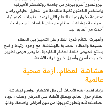
البروفسور أندرو بيرغر من جامعة روتشستر الأميركية.
واستخدم الباحثون تقنية متقدمة من التحليل الطيفي رامان
مدعومة بخوارزميات التعلم الآلي لرصد التغيرات الكيميائية
المرتبطة بهشاشة العظام من خلال قياسات غير جراحية
أُخذت من أصابع اليد.
وأظهرت النتائج قدرة النظام على التمييز بين العظام
السليمة والعظام المصابة بالهشاشة، مع وجود ارتباط واضح
بنتائج فحوص كثافة العظام التقليدية، ما يعزز فرص تطوير
اختبارات أسرع وأسهل خارج غرف الأشعة.
هشاشة العظام.. أزمة صحية
عالمية
تزداد أهمية هذه الأبحاث في ظل الانتشار الواسع لهشاشة
العظام حول العالم. ويطلق الأطباء على المرض وصف «الوباء
الصامت» لأنه يتطور تدريجيًا من دون أعراض واضحة، وغالبًا