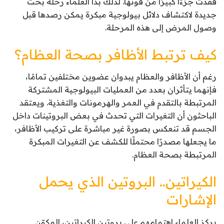
فقدت جزءًا كبيرًا من قوتها. لذلك بدأ العلماء رحلة بحث
جديدة لاكتشاف دلائل بيولوجية مبكرة يمكن رصدها قبل
وصول المرض إلى هذه المرحلة.
كيف ترتبط الأظافر بصحة العظام؟
رغم أن الأظافر والعظام يبدوان عضوين مختلفين تمامًا،
فإنهما يتأثران بعدد من العمليات البيولوجية المشتركة
المرتبطة بالتقدم في العمر والهرمونات والتغذية. ويعتقد
الباحثون أن التغيرات التي تحدث في بعض البروتينات داخل
الجسم قد تنعكس بصورة غير مباشرة على تركيب الأظافر،
ما يجعلها مصدرًا محتملًا للكشف عن التغيرات المبكرة
المرتبطة بصحة العظام.
الكيراتين.. البروتين الذي يحمل
الإشارات
يركز العلماء اهتمامهم على بروتين الكيراتين، المكوّن