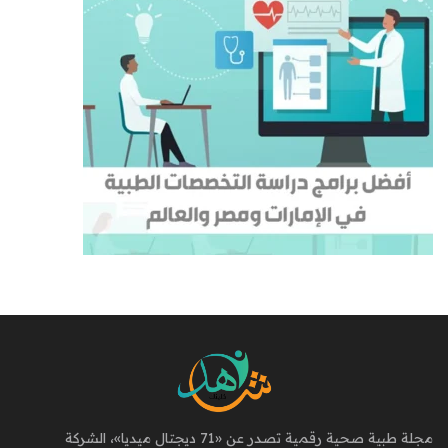
مجلة طبية صحية رقمية تصدر عن «71 ديجتال ميديا»، الشركة