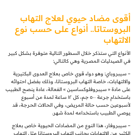
أقوى مضاد حيوي لعلاج التهاب
البروستاتا.. أنواع على حسب نوع
الالتهاب
الأنواع التي ستذكر خلال السطور التالية متوفرة بشكل كبير
في الصيدليات المصرية وهي كالتالي:
– سيبروباي: وهو دواء قوي خاص بعلاج العدوى البكتيرية
والالتهابات، خاصة التهاب البروستاتا، وذلك بفضل احتوائه
على مادة « سيبروفلوكساسين » الفعالة، عادة ينصح الطبيب
باستخدام جرعة ٥٠٠ جم، كل ١٢ ساعة لمدة من أسبوع
لأسبوعين حسب حالة المريض، وفي الحالات الحرجة، قد
يوصي الطبيب باستخدامه لمدة شهر.
– سيبروفار، هذا النوع من المضادات الحيوية خاص بعلاج
الكثير من الالتهابات بجانب التهاب البروستاتا مثل التهاب