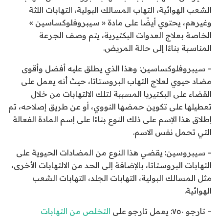
الشعب الهوائية، التهاب المسالك البولية، التهابات اللثة
وغيرهم، يحتوي أيضًا على مادة « سيبروفلوكساسين »
الخاصة بعلاج العدوات البكتيرية، يتم وصف الجرعة
المناسبة بناءًا إلى حالة المريض.
– سيبروفلوكساسين: وهذا الذي يطلق عليه أفضل وأقوى
مضاد حيوي لعلاج التهاب البروستاتا، حيث أنه يعمل على
القضاء على البكتيريا المسببة لتلك الالتهابات من خلال
تعطيلها على تكوين حمضها النووي، أو عن طريق إصلاحه، تم
إطلاق هذا الإسم على ذلك النوع بناءًا على إسم المادة الفعالة
التي تحمل نفس الاسم.
– سيبروسين: يقضي هذا النوع من المضادات الحيوية على
التهابات البروستاتا، بالإضافة إلى الحد من الالتهابات الأخرى،
مثل المسالك البولية، التهابات الجلد، التهابات الشعب
الهوائية.
– تارجو ٧٥٠: يعمل تارجو على
التخلص من التهابات