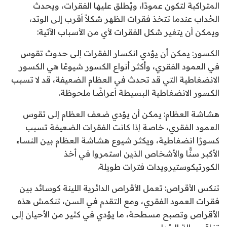
المتراكبة لتكون عمودًا، ويُطلق عليها الفقرات، ويحدث
الحُداب عندما تتخذ فقرات الظهر شكلاً أقرب إلى الوتد،
ويمكن أن يتغير شكل الفقرات لأي من الأسباب الآتية:
الكسور: يمكن أن يؤدي انكسار الفقرات إلى حدوث تقوس
في العمود الفقري، وأكثر أنواع الكسور شيوعًا هي الكسور
الانضغاطية التي قد تحدث في العظام الضعيفة، قد لا تسبب
الكسور الانضغاطية البسيطة أعراضًا ملحوظة.
هشاشة العظام: يمكن أن يؤدي ضعف العظام إلى تقوس
العمود الفقري، خاصة إذا كانت الفقرات الضعيفة تسبب
كسورًا انضغاطية، ويكثر شيوع هشاشة العظام بين النساء
الأكبر سنًّا والأشخاص الذين استمروا في أخذ
الكورتيكوستيرويدات فترات طويلة.
تنكس الأقراص: تعمل الأقراص الدائرية اللينة كوسائد بين
فقرات العمود الفقري، ومع التقدم في السن، تنكمش هذه
الأقراص وتصبح مسطحة، ما يؤدي في كثير من الأحيان إلى