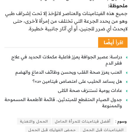
ملحوظة:
جميع هذه الفيتامينات والعناصر لاتؤخذ إلا تحت إشراف طبي
وهو من يحدد الجرعة التي تختلف من إمرأة لأخرى، حتى
لايحدث أي ضرر للجنين، أو أي آثار جانبية خطيرة.
اقرأ
أيضًا
دراسة: عصير الجوافة يعزز فاعلية مكملات الحديد في علاج
فقر الدم
العنب يعزز صحة القلب ويحسن وظائف الدماغ والهضم
هل يساعد الحليب على امتصاص فيتامين «د»؟
عادات يومية تستنزف صحة الكلى
جدول الصيام المتقطع للمبتدئين.. قائمة الأطعمة المسموحة
والممنوعة
وسوم :
أفضل فيتامينات للمرأة الحامل
الحمل والتغذية
الفيتامينات قبل الحمل
حمض الفوليك قبل الحمل