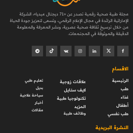
مجلة طبية صحية رقمية تصدر عن «71 ديجتال ميديا»، الشركة
الإماراتية الرائدة في مجال الإعلام الرقمي، وتسعى لتعزيز جودة الحياة
من خلال ترسيخ ثقافة صحية عصرية، ونشر المعرفة والمعلومة
الدقيقة والموثوقة في المجتمعات.
الاقسام
الرئيسية
تعليم طبي
علاقات زوجية
بديل
طب
لايف ستايل
سياحة علاجية
غذاء
تكنولوجيا طبية
أخبار
أطفال
المزيد
مقالات
طب نفسي
وظائف طبية
النشرة البريدية