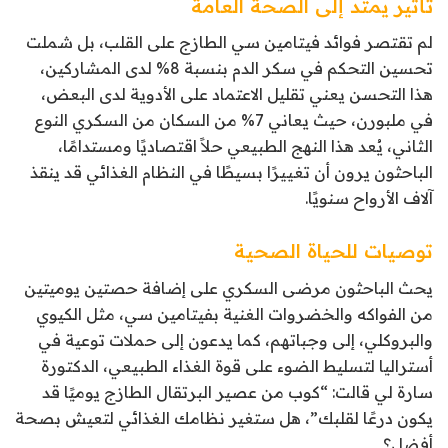
تأثير يمتد إلى الصحة العامة
لم تقتصر فوائد فيتامين سي الطازج على القلب، بل شملت
تحسين التحكم في سكر الدم بنسبة 8% لدى المشاركين،
هذا التحسن يعني تقليل الاعتماد على الأدوية لدى البعض،
في ملبورن، حيث يعاني 7% من السكان من السكري النوع
الثاني، يُعد هذا النهج الطبيعي حلاً اقتصاديًا ومستدامًا،
الباحثون يرون أن تغييرًا بسيطًا في النظام الغذائي قد ينقذ
آلاف الأرواح سنويًا.
توصيات للحياة الصحية
يحث الباحثون مرضى السكري على إضافة حصتين يوميتين
من الفواكه والخضروات الغنية بفيتامين سي، مثل الكيوي
والبروكلي، إلى وجباتهم، كما يدعون إلى حملات توعية في
أستراليا لتسليط الضوء على قوة الغذاء الطبيعي، الدكتورة
سارة لي قالت: “كوب من عصير البرتقال الطازج يوميًا قد
يكون درعًا لقلبك”، هل ستغير نظامك الغذائي لتعيش بصحة
أفضل؟