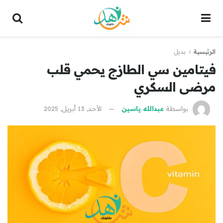
الرئيسية
بديل
فيتامين سي الطازج يحمي قلب
مرضى السكري
بواسطة
عبدالله ياسين
الأحد, 13 أبريل, 2025