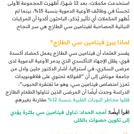
استخدمت مكملات، بعد 12 شهرًا، أظهرت المجموعة الأولى
تحسنًا في وظائف الأوعية الدموية بنسبة 15%، بينما لم
تُظهر المكملات أي تأثير يُذكر، الباحثون أكدوا أن المركبات
النباتية المصاحبة لفيتامين سي الطازج هي سر النجاح.
لماذا يبرز فيتامين سي الطازج؟
يفسر العلماء أن فيتامين سي الطازج يعمل كمضاد أكسدة
قوي، يقلل الإجهاد التأكسدي الذي يدمر الأوعية الدموية لدى
مرضى السكري، في أستراليا، أشار الدكتور جلين وادل من
جامعة موناش إلى أن “الفواكه تحتوي على فلافونويدات
تعزز امتصاص فيتامين سي، وهو ما تفتقره الحبوب”،
الدراسة وجدت أيضًا أن المرضى الذين تناولوا الطعام الطازج
قللوا مخاطر النوبات القلبية بنسبة 12%
مقارنة بغيرهم.
اقرأ أيضًا:
أمجد الحداد: تناول فيتامين سي بكثرة يؤدي
إلى تكوين حصوات بالكلى