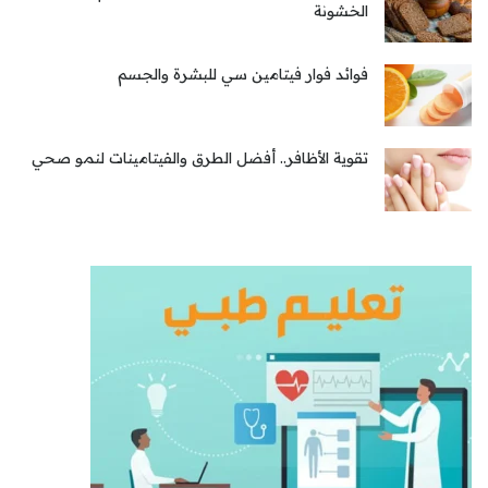
الخشونة
فوائد فوار فيتامين سي للبشرة والجسم
تقوية الأظافر.. أفضل الطرق والفيتامينات لنمو صحي