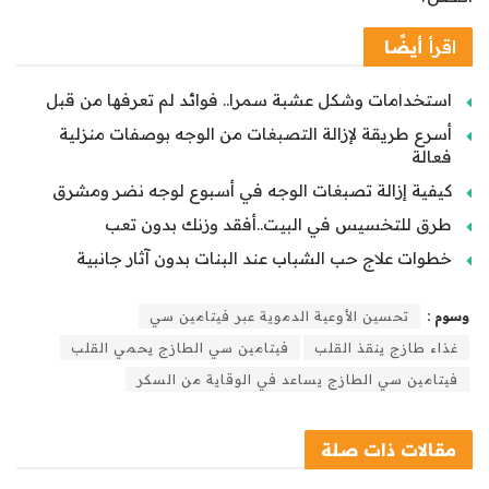
اقرأ
أيضًا
استخدامات وشكل عشبة سمرا.. فوائد لم تعرفها من قبل
أسرع طريقة لإزالة التصبغات من الوجه بوصفات منزلية
فعالة
كيفية إزالة تصبغات الوجه في أسبوع لوجه نضر ومشرق
طرق للتخسيس في البيت..أفقد وزنك بدون تعب
خطوات علاج حب الشباب عند البنات بدون آثار جانبية
وسوم :
تحسين الأوعية الدموية عبر فيتامين سي
غذاء طازج ينقذ القلب
فيتامين سي الطازج يحمي القلب
فيتامين سي الطازج يساعد في الوقاية من السكر
مقالات
ذات صلة