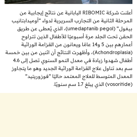
أعلنت شركة RIBOMIC اليابانية عن نتائج إيجابية من
المرحلة الثانية من التجارب السريرية لدواء “أوميدابتانيب
بيغول” (umedaptanib pegol)، الذي يُعطى عن طريق
الحقن تحت الجلد مرة أسبوعيًا للأطفال الذين تتراوح
أعمارهم بين 5 و14 عامًا ويعانون من القزامة الوراثية
(Achondroplasia)، وأظهرت النتائج أن اثنين من بين خمسة
أطفال شهدوا زيادة في معدل النمو السنوي تصل إلى 4.6
سم بعد تناول علاج القزامة الوراثية الجديد وهو ما يتجاوز
المعدل المتوسط للعلاج المعتمد حاليًا “فوزوريتيد”
(vosoritide) الذي يبلغ 1.7 سم سنويًا.