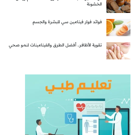
الخشونة
فوائد فوار فيتامين سي للبشرة والجسم
تقوية الأظافر.. أفضل الطرق والفيتامينات لنمو صحي