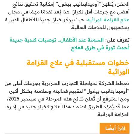
الحقن، يُظهر “أوميدابتانيب بيغول” إمكانية تحقيق نتائج
أفضل مع جرعات أقل تكرارًا. هذا يُعد تقدمًا مهمًا في مجال
علاج القزامة الوراثية
، حيث يوفر خيارًا جديدًا للأطفال الذين لا
يستجيبون للعلاجات الحالية.​
تعرف على:
السمنة عند الأطفال.. توصيات كندية جديدة
تُحدث ثورة في طرق العلاج
خطوات مستقبلية في علاج القزامة
الوراثية
تخطط الشركة لمواصلة التجارب السريرية بجرعات أعلى من
“أوميدابتانيب بيغول” لتقييم فعاليته وسلامته بشكل أكبر،
ومن المتوقع أن تُعلن نتائج هذه المرحلة في سبتمبر 2025،
مما قد يُمهّد الطريق لاعتماد هذا العلاج كخيار جديد في إدارة
القزامة الوراثية.​
اقرأ
أيضًا