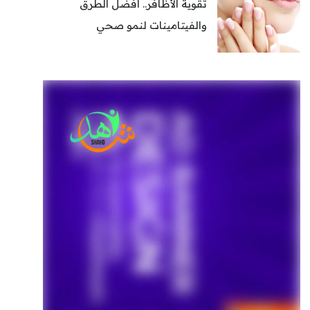
تقوية الأظافر.. أفضل الطرق
والفيتامينات لنمو صحي