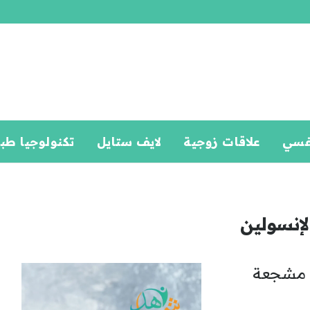
فسي
علاقات زوجية
لايف ستايل
تكنولوجيا طب
لإنسولين
ئج مشجعة