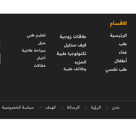
الاقسام
ا
الرئيسية
ا
تعليم طبي
علاقات زوجية
بديل
طب
لايف ستايل
سياحة علاجية
غذاء
تكنولوجيا طبية
أخبار
أطفال
المزيد
مقالات
طب نفسي
وظائف طبية
نحن
الرؤية
الرسالة
الهدف
سياسة الخصوصية