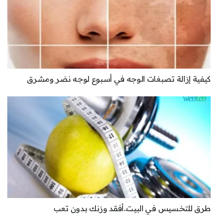
كيفية إزالة تصبغات الوجه في أسبوع لوجه نضر ومشرق
طرق للتخسيس في البيت..أفقد وزنك بدون تعب