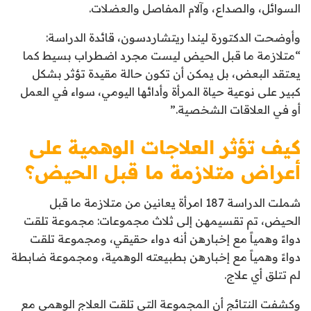
السوائل، والصداع، وآلام المفاصل والعضلات.
وأوضحت الدكتورة ليندا ريتشاردسون، قائدة الدراسة:
“متلازمة ما قبل الحيض ليست مجرد اضطراب بسيط كما
يعتقد البعض، بل يمكن أن تكون حالة مقيدة تؤثر بشكل
كبير على نوعية حياة المرأة وأدائها اليومي، سواء في العمل
أو في العلاقات الشخصية.”
كيف تؤثر العلاجات الوهمية على
أعراض متلازمة ما قبل الحيض؟
شملت الدراسة 187 امرأة يعانين من متلازمة ما قبل
الحيض، تم تقسيمهن إلى ثلاث مجموعات: مجموعة تلقت
دواءً وهمياً مع إخبارهن أنه دواء حقيقي، ومجموعة تلقت
دواءً وهمياً مع إخبارهن بطبيعته الوهمية، ومجموعة ضابطة
لم تتلق أي علاج.
وكشفت النتائج أن المجموعة التي تلقت العلاج الوهمي مع