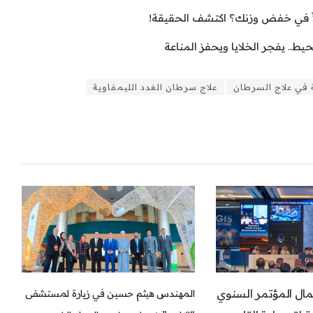
اً في خفض وزنك؟ اكتشف الحقيقة!
ط.. يفجر الخلايا ويحفز المناعة
 في علاج السرطان
علاج سرطان الغدد الليمفاوية
ال المؤتمر السنوي
المهندس هيثم حسين في زيارة لمستشفى