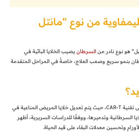
يمفاوية من نوع “مانتل
ل” هو نوع نادر من
السرطان
يصيب الخلايا البائية في
سرطان بنمو سريع وصعب العلاج، خاصةً في المراحل المتقدمة
يد؟
كيمري (Kymriah) هو علاج مناعي يعتمد على تقنية CAR-T، حيث يتم تعديل خلايا المريض المناعية في
يا السرطانية وتدميرها، ووفقًا للدراسات السريرية، أظهر
أورام وتحسين معدلات البقاء على قيد الحياة.