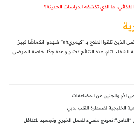
الغذائي.. ما الذي تكشفه الدراسات الحديثة؟
ية
أظهرت التجارب السريرية أن 67% من المرضى الذين تلقوا العلاج بـ “كيمريah” شهدوا انكماشًا كبيرًا
43% منهم إلى مرحلة الشفاء التام. هذه النتائج تعتبر واعدة جدًا، خاصة للمرضى
حمي الأم والجنين من المضاعفات
ية الخليجية لقسطرة القلب بدبي
الناس”: نموذج مضيء للعمل الخيري وتجسيد للتكافل