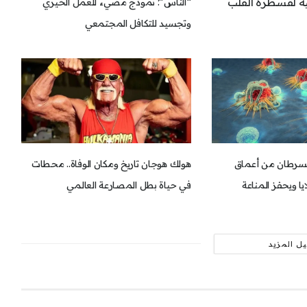
ة لقسطرة القلب
“الناس”: نموذج مضيء للعمل الخيري
وتجسيد للتكافل المجتمعي
للسرطان من أعماق
هولك هوجان تاريخ ومكان الوفاة.. محطات
يا ويحفز المناعة
في حياة بطل المصارعة العالمي
ل المزيد