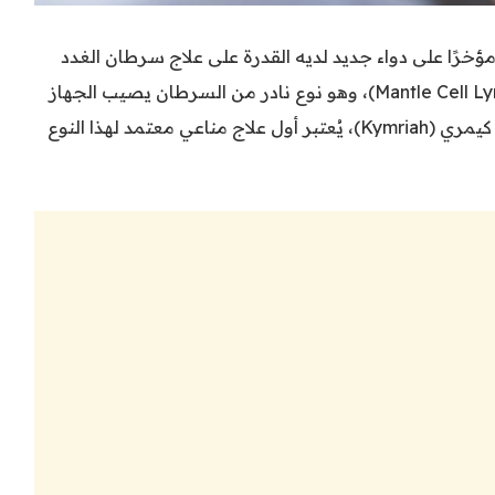
ؤخرًا على دواء جديد لديه القدرة على علاج سرطان الغدد
الليمفاوية من نوع “مانتل سيل” (Mantle Cell Lymphoma)، وهو نوع نادر من السرطان يصيب الجهاز
الليمفاوي، والدواء الجديد الذي يُعرف باسم كيمري (Kymriah)، يُعتبر أول علاج مناعي معتمد لهذا النوع