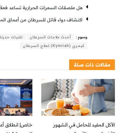
هل ملصقات السعرات الحرارية تساعد فعل
اكتشاف دواء قاتل للسرطان من أعماق المحي
وسوم :
أحدث علاجات السرطان
تقنيات حديثة
كيمري (Kymriah) لعلاج السرطان
مقالات
ذات صلة
الأكل المفيد للحامل في الشهور
خاص| انطلاق أعم