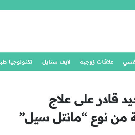
فسي
علاقات زوجية
لايف ستايل
تكنولوجيا طب
ديد قادر على علاج
ة من نوع “مانتل سيل”