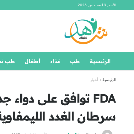
الأحد, 9 أغسطس, 2026
الرئيسية
طب
غذاء
أطفال
طب ن
الرئيسية
أخبار
FDA توافق على دواء ج
سرطان الغدد الليمفاوي