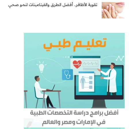
تقوية الأظافر.. أفضل الطرق والفيتامينات لنمو صحي