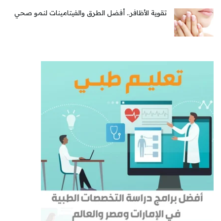
تقوية الأظافر.. أفضل الطرق والفيتامينات لنمو صحي