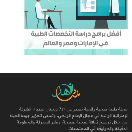
مجلة طبية صحية رقمية تصدر عن «71 ديجتال ميديا»، الشركة
الإماراتية الرائدة في مجال الإعلام الرقمي، وتسعى لتعزيز جودة الحياة
من خلال ترسيخ ثقافة صحية عصرية، ونشر المعرفة والمعلومة
الدقيقة والموثوقة في المجتمعات.