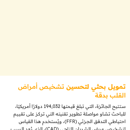
تمويل بحثي لتحسين
تشخيص أمراض
القلب بدقة
ستتيح الجائزة، التي تبلغ قيمتها 194,032 دولارًا أمريكيًا،
للباحث تشاو مواصلة تطوير تقنيته التي تركز على تقييم
احتياطي التدفق الجزئي (FFR)، ويُستخدم هذا القياس
لتشخيص مرض الشريان التاجي (CAD)، الذي يُعد السبب