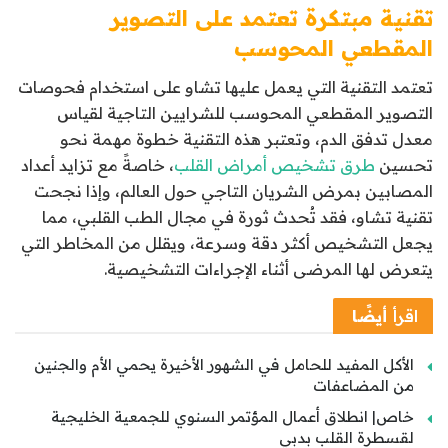
تقنية مبتكرة تعتمد على التصوير
المقطعي المحوسب
تعتمد التقنية التي يعمل عليها تشاو على استخدام فحوصات
التصوير المقطعي المحوسب للشرايين التاجية لقياس
معدل تدفق الدم، وتعتبر هذه التقنية خطوة مهمة نحو
تحسين
طرق تشخيص أمراض القلب
، خاصةً مع تزايد أعداد
المصابين بمرض الشريان التاجي حول العالم، وإذا نجحت
تقنية تشاو، فقد تُحدث ثورة في مجال الطب القلبي، مما
يجعل التشخيص أكثر دقة وسرعة، ويقلل من المخاطر التي
يتعرض لها المرضى أثناء الإجراءات التشخيصية.
اقرأ
أيضًا
الأكل المفيد للحامل في الشهور الأخيرة يحمي الأم والجنين
من المضاعفات
خاص| انطلاق أعمال المؤتمر السنوي للجمعية الخليجية
لقسطرة القلب بدبي