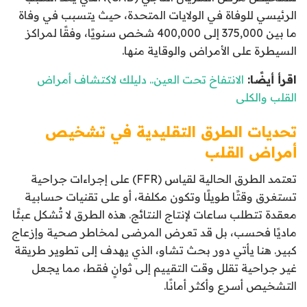
الرئيسي للوفاة في الولايات المتحدة، حيث يتسبب في وفاة
ما بين 375,000 إلى 400,000 شخص سنويًا، وفقًا لمراكز
السيطرة على الأمراض والوقاية منها.
اقرأ أيضًا:
الانتفاخ تحت العين.. دليلك لاكتشاف أمراض
القلب والكلى
تحديات الطرق التقليدية في تشخيص
أمراض القلب
تعتمد الطرق الحالية لقياس (FFR) على إجراءات جراحية
تستغرق وقتًا طويلًا وتكون مكلفة، أو على تقنيات حسابية
معقدة تتطلب ساعات لإنتاج النتائج. هذه الطرق لا تُشكل عبئًا
ماديًا فحسب، بل قد تعرض المرضى لمخاطر صحية وإزعاج
كبير. هنا يأتي دور بحث تشاو، الذي يهدف إلى تطوير طريقة
غير جراحية تقلل وقت التقييم إلى ثوانٍ فقط، مما يجعل
التشخيص أسرع وأكثر أمانًا.