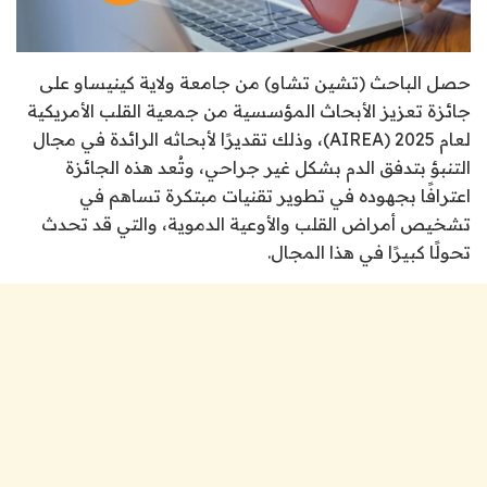
حصل الباحث (تشين تشاو) من جامعة ولاية كينيساو على
جائزة تعزيز الأبحاث المؤسسية من جمعية القلب الأمريكية
لعام 2025 (AIREA)، وذلك تقديرًا لأبحاثه الرائدة في مجال
التنبؤ بتدفق الدم بشكل غير جراحي، وتُعد هذه الجائزة
اعترافًا بجهوده في تطوير تقنيات مبتكرة تساهم في
تشخيص أمراض القلب والأوعية الدموية، والتي قد تحدث
تحولًا كبيرًا في هذا المجال.