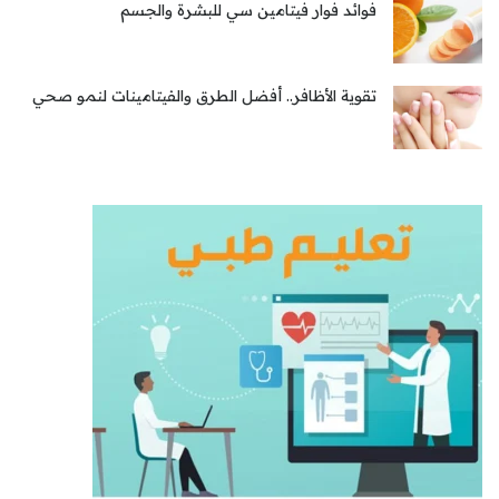
فوائد فوار فيتامين سي للبشرة والجسم
تقوية الأظافر.. أفضل الطرق والفيتامينات لنمو صحي