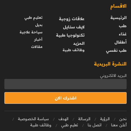
الاقسام
الرئيسية
تعليم طبي
علاقات زوجية
بديل
طب
لايف ستايل
سياحة علاجية
غذاء
تكنولوجيا طبية
أخبار
أطفال
المزيد
مقالات
طب نفسي
وظائف طبية
النشرة البريدية
البريد الالكتروني
نحن
الرؤية
الرسالة
الهدف
سياسة الخصوصية
أعلن معنا
اتصل بنا
تعليم طبي
وظائف طبية