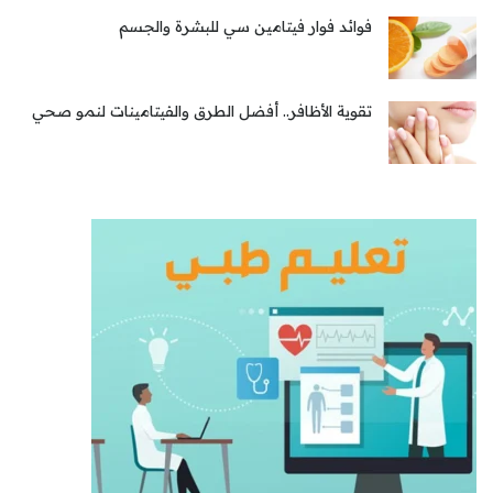
فوائد فوار فيتامين سي للبشرة والجسم
تقوية الأظافر.. أفضل الطرق والفيتامينات لنمو صحي