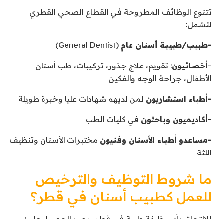
تتنوع الوظائف المطروحة في القطاع الصحي القطري
لتشمل:
-طبيب/طبيبة أسنان عام
(General Dentist)
-أخصائيون
: تقويم، علاج جذور، تركيبات، طب أسنان
الأطفال، جراحة الوجه والفكين
-أطباء استشاريون
لمن لديهم شهادات عليا وخبرة طويلة
-أكاديميون وباحثون
في كليات الطب
-مساعدو أطباء الأسنان وفنيون
مختبرات الأسنان وتنظيف
اللثة
ما شروط التوظيف والترخيص
للعمل كطبيب أسنان في قطر؟
للالتحاق بأي وظيفة طبية في قطر، يجب الحصول على: