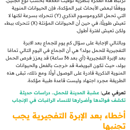
ترتبط هذه الفكرة بنظرية توقيت العلاقة بحسب نوع الجنين.
ووفقًا لبعض الأبحاث غير المؤكدة، فإن الحيوانات المنوية
التي تحمل الكروموسوم الذكري (Y) تتحرك بسرعة لكنها لا
تعيش طويلًا، في حين أن الحيوانات المؤنثة (X) تتحرك ببطء
ولكن تعيش لفترة أطول.
وبالتالي الإجابة على سؤال كم يوم للجماع بعد الابرة
التفجيرية للحمل بولد؟ هي أن الجماع في اليوم التالي تمامًا
بعد الإبرة التفجيرية (أي بعد 36 ساعة) قد يعزز فرص الحمل
بولد، حيث تكون البويضة قد خرجت بالفعل والحيوانات
المنوية الذكرية قادرة على الوصول أولًا. ومع ذلك، تبقى هذه
الطريقة مجرد اجتهاد وليست قاعدة طبية مؤكدة.
تعرفي على:
عشبة المدينة للحمل.. دراسات حديثة
تكشف فوائدها وأضرارها للنساء الراغبات في الإنجاب
أخطاء بعد الإبرة التفجيرية يجب
تجنبها