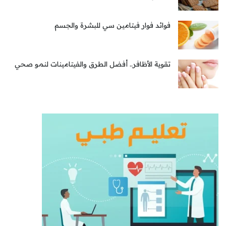
فوائد فوار فيتامين سي للبشرة والجسم
تقوية الأظافر.. أفضل الطرق والفيتامينات لنمو صحي