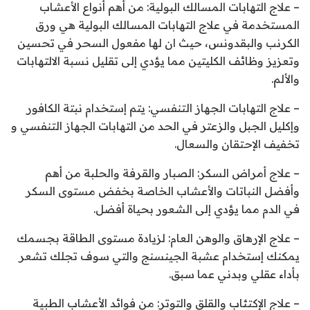
– علاج التهابات المسالك البولية: من أهم أنواع الأعشاب
المستخدمة في علاج التهابات المسالك البولية هي ورق
الكرنب والبقدونس، حيث ان لها مفعول السحر في تحسين
وتعزيز وظائف الكليتين مما يؤدي إلى تقليل نسبة الالتهابات
والألم.
– علاج التهابات الجهاز التنفسي: يتم إستخدام نبتة الكافور
وإكليل الجبل والزعتر في الحد من التهابات الجهاز التنفسي و
تخفيف الإحتقان والسعال.
– علاج أمراض السكر: الصبار والقرفة والحلبة من أهم
وأفضل النباتات والأعشاب الخاصة بخفض مستوى السكر
في الدم مما يؤدي إلى الشعور بحياة أفضل.
– علاج الإرهاق والوهن العام: لزيادة مستوى الطاقة بجسمك
يمكنك إستخدام عشبة الجينسنج والتي سوف تجلك تشعر
بأداء عقلي وبدني عما سبق.
– علاج الإكتئاب والقلق والتوتر: من فوائد الأعشاب الطبية