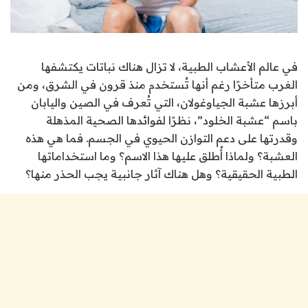
في عالم الأعشاب الطبية، لا تزال هناك نباتات يكتشفها
الغرب متأخرًا رغم أنها تُستخدم منذ قرون في الشرق، ومن
أبرزها عشبة الجياوغولان، التي تُعرف في الصين واليابان
باسم “عشبة الخلود”، نظرًا لفوائدها الصحية المذهلة
وقدرتها على دعم التوازن الحيوي في الجسم. فما هي هذه
العشبة؟ ولماذا أُطلق عليها هذا الاسم؟ وما استخداماتها
الطبية الحقيقية؟ وهل هناك آثار جانبية يجب الحذر منها؟