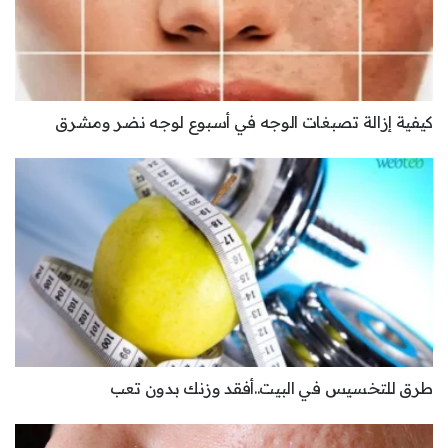
كيفية إزالة تصبغات الوجه في أسبوع لوجه نضر ومشرق
طرق للتخسيس في البيت..أفقد وزنك بدون تعب