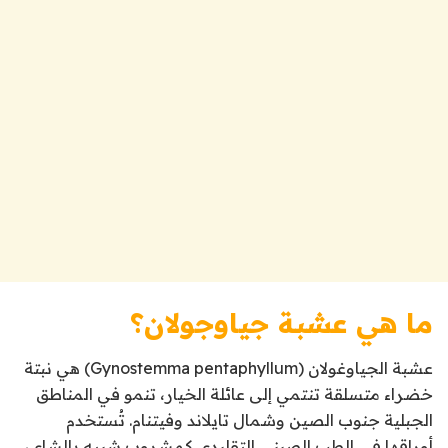
ما هي عشبة جياوجولان؟
عشبة الجياوغولان (Gynostemma pentaphyllum) هي نبتة
خضراء متسلقة تنتمي إلى عائلة الخيار، تنمو في المناطق
الجبلية جنوب الصين وشمال تايلاند وفيتنام. تُستخدم
أوراقها في الطب الصيني التقليدي كمشروب شبيه بالشاي،