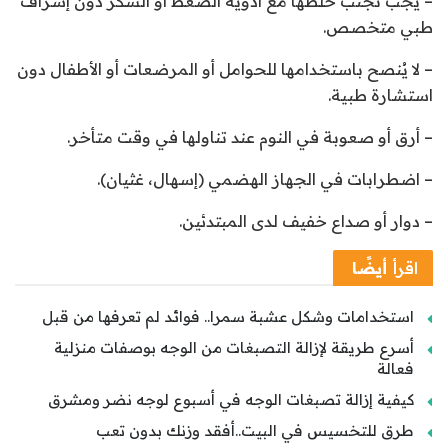
– يجب تجنب خلطها مع أدوية الضغط أو السكر دون إشراف
طبي متخصص.
– لا يُنصح باستخدامها للحوامل أو المرضعات أو الأطفال دون
استشارة طبية.
– أرق أو صعوبة في النوم عند تناولها في وقت متأخر.
– اضطرابات في الجهاز الهضمي (إسهال، غثيان).
– دوار أو صداع خفيف لدى المبتدئين.
اقرأ
أيضًا
استخدامات وشكل عشبة سمرا.. فوائد لم تعرفها من قبل
أسرع طريقة لإزالة التصبغات من الوجه بوصفات منزلية
فعالة
كيفية إزالة تصبغات الوجه في أسبوع لوجه نضر ومشرق
طرق للتخسيس في البيت..أفقد وزنك بدون تعب