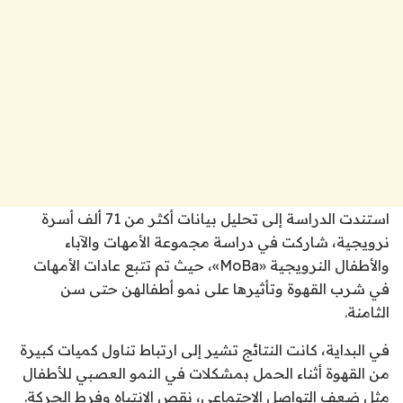
استندت الدراسة إلى تحليل بيانات أكثر من 71 ألف أسرة
نرويجية، شاركت في دراسة مجموعة الأمهات والآباء
والأطفال النرويجية «MoBa»، حيث تم تتبع عادات الأمهات
في شرب القهوة وتأثيرها على نمو أطفالهن حتى سن
الثامنة.
في البداية، كانت النتائج تشير إلى ارتباط تناول كميات كبيرة
من القهوة أثناء الحمل بمشكلات في النمو العصبي للأطفال
مثل ضعف التواصل الاجتماعي، نقص الانتباه وفرط الحركة.