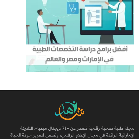
مجلة طبية صحية رقمية تصدر عن «71 ديجتال ميديا»، الشركة
الإماراتية الرائدة في مجال الإعلام الرقمي، وتسعى لتعزيز جودة الحياة