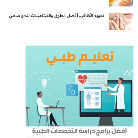
تقوية الأظافر.. أفضل الطرق والفيتامينات لنمو صحي