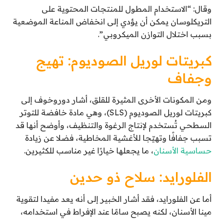
وقال: “الاستخدام المطول للمنتجات المحتوية على
التريكلوسان يمكن أن يؤدي إلى انخفاض المناعة الموضعية
بسبب اختلال التوازن الميكروبي”.
كبريتات لوريل الصوديوم: تهيج
وجفاف
ومن المكونات الأخرى المثيرة للقلق، أشار دوروخوف إلى
كبريتات لوريل الصوديوم (SLS)، وهي مادة خافضة للتوتر
السطحي تُستخدم لإنتاج الرغوة والتنظيف، وأوضح أنها قد
تسبب جفافًا وتهيّجا للأغشية المخاطية، فضلا عن زيادة
حساسية الأسنان
، ما يجعلها خيارًا غير مناسب للكثيرين.
الفلورايد: سلاح ذو حدين
أما عن الفلورايد، فقد أشار الخبير إلى أنه يعد مفيدا لتقوية
مينا الأسنان، لكنه يصبح سامًا عند الإفراط في استخدامه،