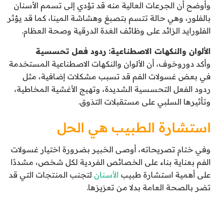
وأوضح أن الجرعات العالية منه قد تؤدي إلى تسمم الأسنان
بالفلور، وهي حالة تتسم بتصبغ وهشاشة المينا، كما قد يؤثر
الفلورايد الزائد على وظائف الغدة الدرقية وصحة العظام.
الألوان والنكهات الاصطناعية: ردود فعل تحسسية
وأكد دوروخوف، أن الألوان والنكهات الاصطناعية المستخدمة
في بعض غسولات الفم قد تسبب مشكلات إضافية، مثل
ردود الفعل التحسسية الشديدة، وتهيج الأغشية المخاطية،
وتأثيرها السلبي على مستقبلات التذوق.
استشارة الطبيب هي الحل
وفي ختام تصريحاته، أوصى الخبير بضرورة اختيار غسولات
الفم بعناية بناء على الخصائص الفردية لكل شخص، مشددًا
على أهمية استشارة طبيب
الأسنان
لتجنب المنتجات التي قد
تضر بالصحة العامة بدلا من تعزيزها.