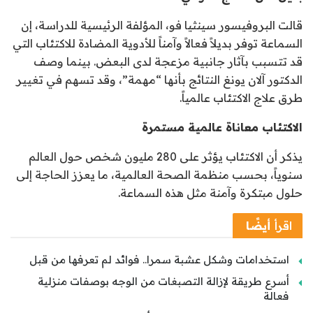
قالت البروفيسور سينثيا فو، المؤلفة الرئيسية للدراسة، إن
السماعة توفر بديلاً فعالاً وآمناً للأدوية المضادة للاكتئاب التي
قد تتسبب بآثار جانبية مزعجة لدى البعض. بينما وصف
الدكتور آلان يونغ النتائج بأنها “مهمة”، وقد تسهم في تغيير
طرق علاج الاكتئاب عالمياً.
الاكتئاب معاناة عالمية مستمرة
يذكر أن الاكتئاب يؤثر على 280 مليون شخص حول العالم
سنوياً، بحسب منظمة الصحة العالمية، ما يعزز الحاجة إلى
حلول مبتكرة وآمنة مثل هذه السماعة.
اقرأ
أيضًا
استخدامات وشكل عشبة سمرا.. فوائد لم تعرفها من قبل
أسرع طريقة لإزالة التصبغات من الوجه بوصفات منزلية
فعالة