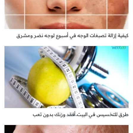
كيفية إزالة تصبغات الوجه في أسبوع لوجه نضر ومشرق
طرق للتخسيس في البيت..أفقد وزنك بدون تعب